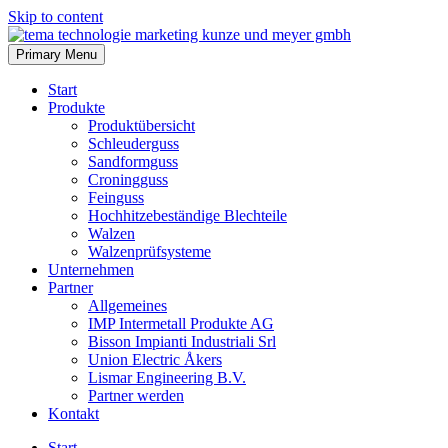
Skip to content
Primary Menu
Start
Produkte
Produktübersicht
Schleuderguss
Sandformguss
Croningguss
Feinguss
Hochhitzebeständige Blechteile
Walzen
Walzenprüfsysteme
Unternehmen
Partner
Allgemeines
IMP Intermetall Produkte AG
Bisson Impianti Industriali Srl
Union Electric Åkers
Lismar Engineering B.V.
Partner werden
Kontakt
Start