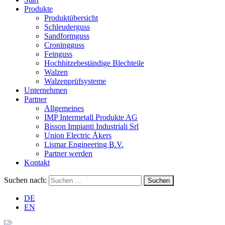
Produkte
Produktübersicht
Schleuderguss
Sandformguss
Croningguss
Feinguss
Hochhitzebeständige Blechteile
Walzen
Walzenprüfsysteme
Unternehmen
Partner
Allgemeines
IMP Intermetall Produkte AG
Bisson Impianti Industriali Srl
Union Electric Åkers
Lismar Engineering B.V.
Partner werden
Kontakt
Suchen nach:
DE
EN