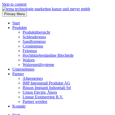
Skip to content
Primary Menu
Start
Produkte
Produktübersicht
Schleuderguss
Sandformguss
Croningguss
Feinguss
Hochhitzebeständige Blechteile
Walzen
Walzenprüfsysteme
Unternehmen
Partner
Allgemeines
IMP Intermetall Produkte AG
Bisson Impianti Industriali Srl
Union Electric Åkers
Lismar Engineering B.V.
Partner werden
Kontakt
Start